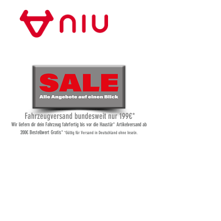
Store Frankfurt
Fahrzeugversand bundesweit nur 199€*
Wi
r liefern dir dein Fahrzeug fahrfertig bis vor die Haustür* Artikelversand ab
200€ Bestellwert Gratis*
*Gültig für Versand
in Deutschland ohne Inseln.
Gepäckhaken
Shop
/
Gepäckhaken
Die sichere Haltevorrischtung für zusätzliches Gepäck.
Verfeinern nach
Ordnen nach