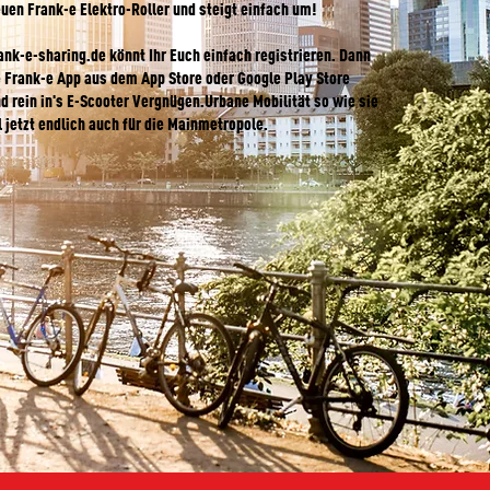
uen Frank-e Elektro-Roller und steigt einfach um!
ank-e-sharing.de könnt Ihr Euch einfach registrieren. Dann
e Frank-e App aus dem App Store oder Google Play Store
d rein in's E-Scooter Vergnügen.Urbane Mobilität so wie sie
l jetzt endlich auch für die Mainmetropole.