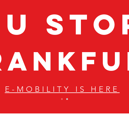
iu sto
rankfu
E-MOBILITY IS HERE
NIU Modelle