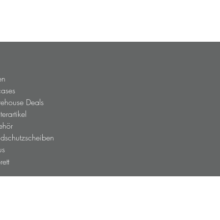
IGEE AIO-5 PLAY BMW
en
cases
ehouse Deals
erartikel
ehör
dschutzscheiben
us
brett
ner