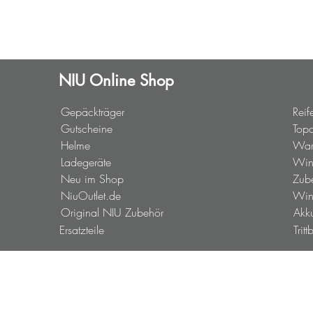
CH
NIU RQI
NIU MQI GT 100
NIU Online Shop
Gepäckträger
Reif
Gutscheine
Top
Helme
War
Ladegeräte
Wint
Neu im Shop
Zub
NiuOutlet.de
Win
Original NIU Zubehör
Akk
Ersatzteile
Tritt
NIU+ Services
Neufahrzeuge
Part