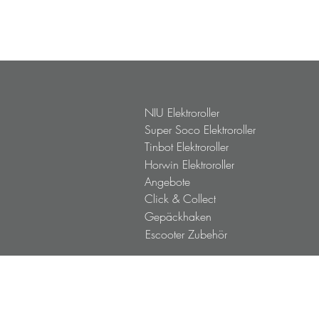
NQIX 1000
NQIX 500
NIU RQI
NIU Elektroroller
Super Soco Elektroroller
Tinbot Elektroroller
Horwin Elektroroller
Angebote
Click & Collect
Gepäckhaken
Escooter Zubehör
NIU Probefahrt