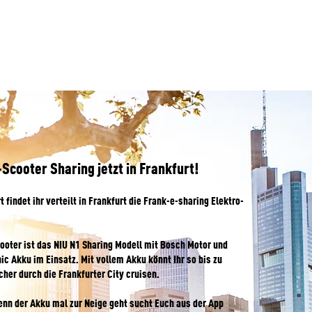
NE
NIU RQi
NIU MQI GT 100
MEHR...
-Scooter Sharing jetzt in Frankfurt!
t findet ihr verteilt in Frankfurt die Frank-e-sharing Elektro-
ooter ist das NIU N1 Sharing Modell mit Bosch Motor und
c Akku im Einsatz. Mit vollem Akku könnt Ihr so bis zu
her durch die Frankfurter City cruisen.
enn der Akku mal zur Neige geht sucht Euch aus der App