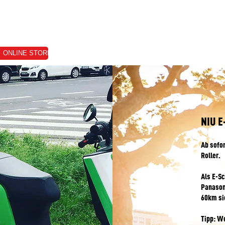
ONLINE STORE
VERKAUF
VERMIETUNG
E-SERVICE
TERMI
NIU E
Ab sofor
Roller.
Als E-Sc
Panasoni
60km sic
Tipp: W