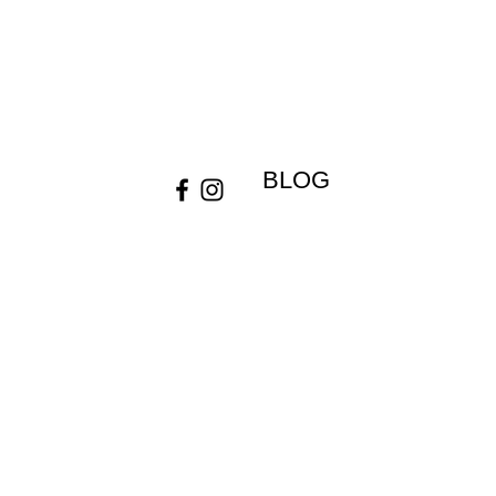
Gebrauchtfahrzeuge
Prob
NIU History
AG
NIU Sharing
Kont
CLICK & MEET
Imp
click & collect
© C
BLOG
AGB
Widerrufsrecht
Datenschutz
© Copyright by NIU Store Frankfurt