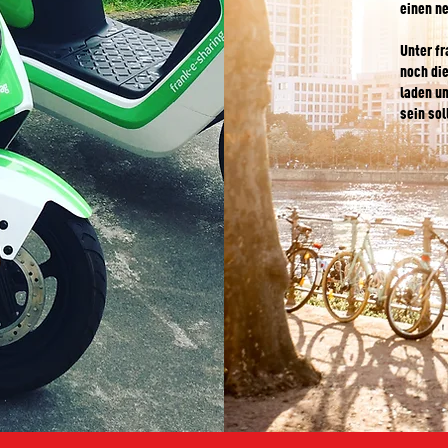
einen ne
Unter fr
noch di
laden un
sein sol