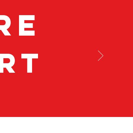
re
rt