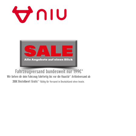
Store Frankfurt
Fahrzeugversand bundesweit nur 199€*
Wi
r liefern dir dein Fahrzeug fahrfertig bis vor die Haustür* Artikelversand ab
200€ Bestellwert Gratis*
*Gültig für Versand
in Deutschland ohne Inseln.
Leider ist das gewünschte Produkt nicht lieferbar
Produkte suchen
Mein Benutzerkonto
Bestellungen verfolgen
Favoriten
Warenkorb