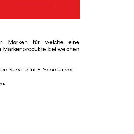
en Marken für welche eine
h
Markenprodukte bei welchen
en Service für E-Scooter von:
n.
 Cargo
 GT Cargo 6026x2 Standard Range