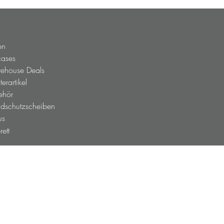
en
cases
ehouse Deals
erartikel
ehör
dschutzscheiben
us
brett
ner
efahrtbedingungen
B
akt