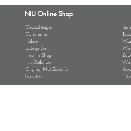
NIU Online Shop
Gepäckträger
Reif
Gutscheine
Top
Helme
War
Ladegeräte
Wint
Neu im Shop
Zub
NiuOutlet.de
Win
Original NIU Zubehör
Akk
Ersatzteile
Tritt
NIU+ Services
Neufahrzeuge
Part
Gebrauchtfahrzeuge
Prob
NIU History
AG
NIU Sharing
Kont