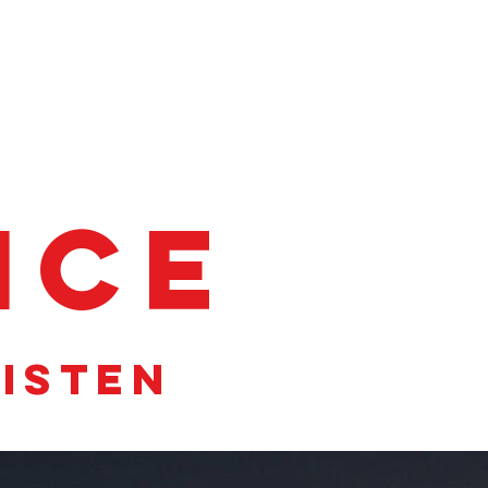
NE
NIU RQi
NIU MQI GT 100
MEHR...
ice
listen