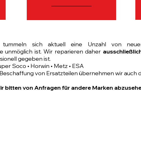
kt tummeln sich aktuell eine Unzahl von neu
e unmöglich ist. Wir reparieren daher
ausschließlic
sionell gegeben ist.
Super Soco • Horwin • Metz • ESA
 Beschaffung von Ersatzteilen übernehmen wir auch d
ir bitten von Anfragen für andere Marken abzusehe
NIU Modelle
Modelle 45km/h
NIU
MQI+ Sport 4831
NQI