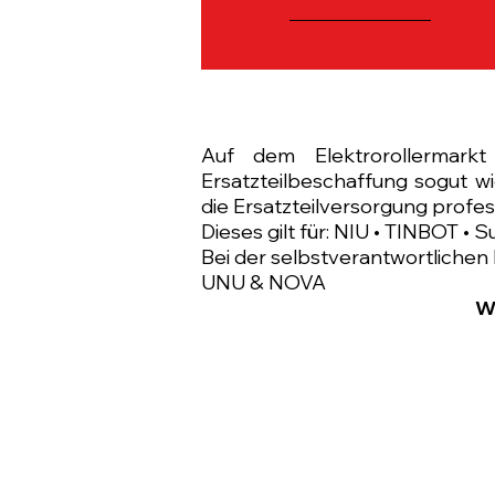
Auf dem Elektrorollermar
Ersatzteilbeschaffung sogut wi
die Ersatzteilversorgung profes
Dieses gilt für: NIU • TINBOT • 
Bei der selbstverantwortlichen
UNU & NOVA
W
Modelle 25km/h
MQI+ Sport 4831