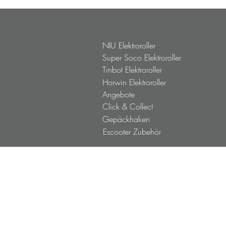
NIU Elektroroller
Super Soco Elektroroller
Tinbot Elektroroller
Horwin Elektroroller
Angebote
Click & Collect
Gepäckhaken
Escooter Zubehör
NIU Probefahrt
NIU Vermietung
NIU+ Akku Vermietung