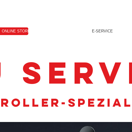
ONLINE STORE
VERKAUF
VERMIETUNG
E-SERVICE
TERMI
U Serv
-Roller-SPezia