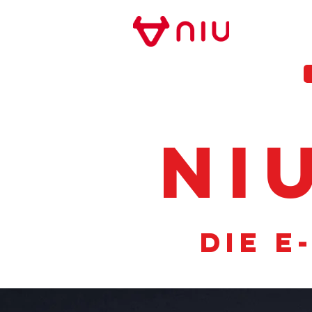
Store Frankfurt
NIU FRANKFURT
MODELLE
NEWS
NI
Die E