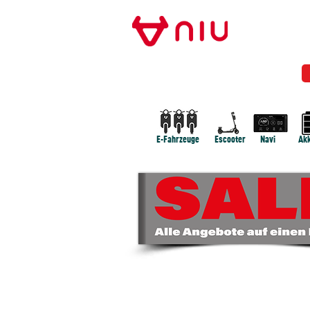
Store Frankfurt
NIU FRANKFURT
MODELLE
NEWS
E-Fahrzeuge
Escooter
Navi
Akk