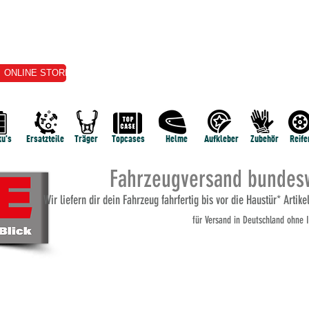
ONLINE STORE
VERKAUF
VERMIETUNG
E-SERVICE
TERMI
u's
Ersatzteile
Träger
Topcases
Helme
Aufkleber
Zubehör
Reife
Fahrzeugversand bundesw
Wi
r liefern dir dein Fahrzeug fahrfertig bis vor die Haustür* Artik
für Versand
in Deutschland ohne I