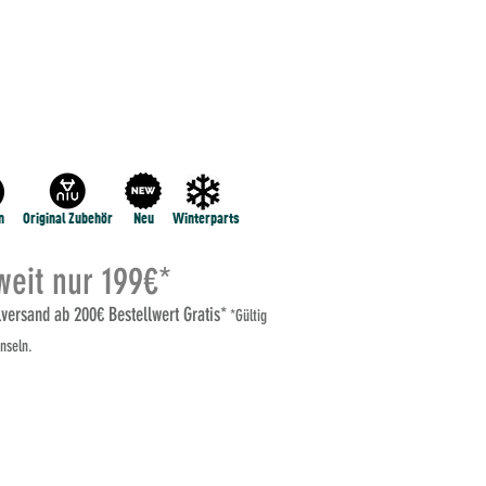
NE
NIU RQi
NIU MQI GT 100
MEHR...
n
Original Zubehör
Neu
Winterparts
eit nur 199€*
elversand ab 200€ Bestellwert Gratis*
*Gültig
nseln.