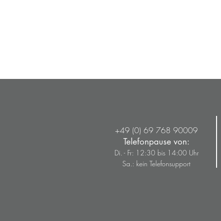
Gepäckhaken aus Aluminium für Niu NQi-Serie
Gepäckhaken aus Aluminium für Niu NQi-Serie
9,90€
Preis inkl. MwSt.
zzgl. Versand
% niuoutlet.de %
+49 (0) 69 768 90009
Telefonpause von:
Di. - Fr: 12:30 bis 14:00 Uhr
Sa.: kein Telefonsupport