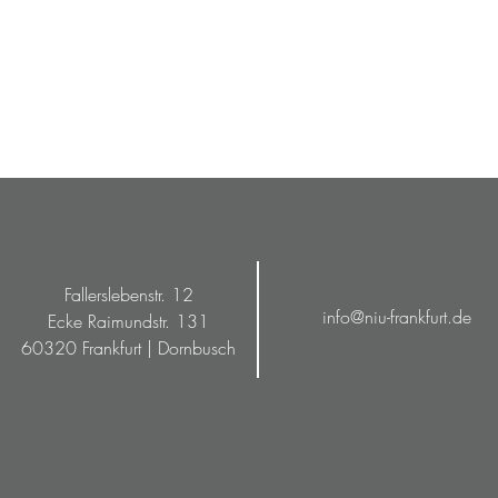
Fallerslebenstr. 12
info@niu-frankfurt.de
Ecke Raimundstr. 131
60320 Frankfurt | Dornbusch