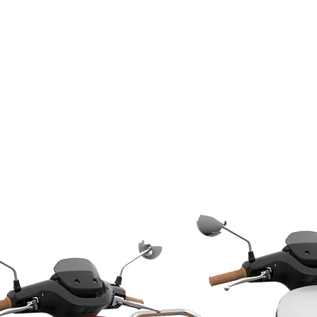
NE
NIU RQi
NIU MQI GT 100
MEHR...