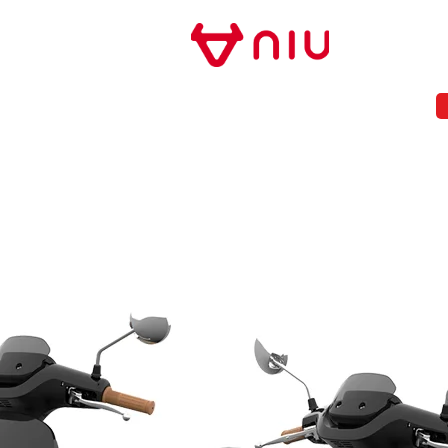
Store Frankfurt
NIU FRANKFURT
MODELLE
NEWS
Segwa