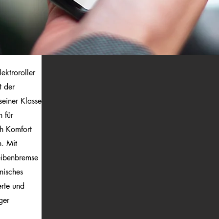
ktroroller
t der
einer Klasse
 für
ch Komfort
n. Mit
eibenbremse
onisches
erte und
ger