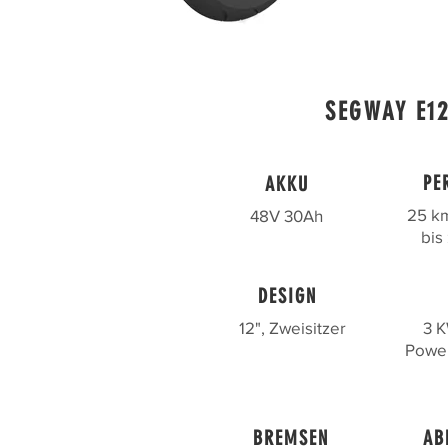
SEGWAY E1
PE
AKKU
25 km
48V 30Ah
bis
DESIGN
12", Zweisitzer
3 K
Powe
BREMSEN
AB