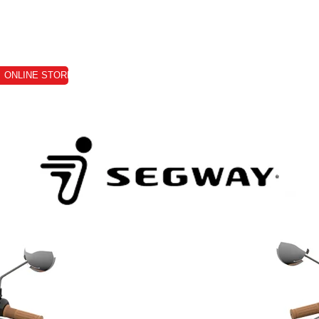
ONLINE STORE
VERKAUF
VERMIETUNG
E-SERVICE
TERMI
y E125S