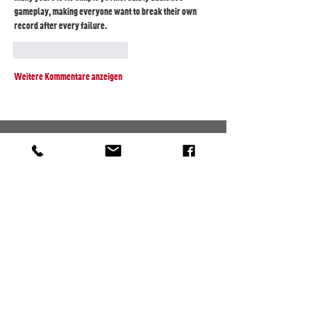
gameplay, making everyone want to break their own 
record after every failure.
Gefällt mir
Antworten
Weitere Kommentare anzeigen
NIU Online Shop
NIU Elektroroller
Super Soco Elektroroller
Tinbot Elektroroller
Horwin Elektroroller
Angebote
Click & Collect
Gepäckhaken