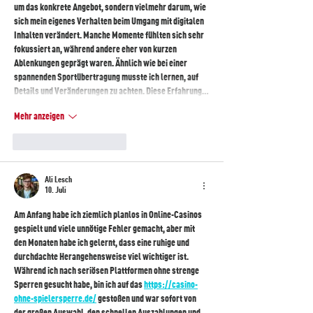
um das konkrete Angebot, sondern vielmehr darum, wie 
sich mein eigenes Verhalten beim Umgang mit digitalen 
Inhalten verändert. Manche Momente fühlten sich sehr 
fokussiert an, während andere eher von kurzen 
Ablenkungen geprägt waren. Ähnlich wie bei einer 
spannenden Sportübertragung musste ich lernen, auf 
Details und Veränderungen zu achten. Diese Erfahrung…
Mehr anzeigen
Gefällt mir
Antworten
Ali Lesch
10. Juli
Am Anfang habe ich ziemlich planlos in Online-Casinos 
gespielt und viele unnötige Fehler gemacht, aber mit 
den Monaten habe ich gelernt, dass eine ruhige und 
durchdachte Herangehensweise viel wichtiger ist. 
Während ich nach seriösen Plattformen ohne strenge 
Sperren gesucht habe, bin ich auf das 
https://casino-
ohne-spielersperre.de/
 gestoßen und war sofort von 