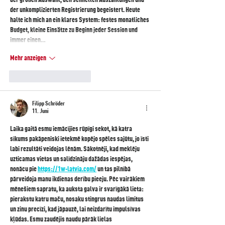
der großen Auswahl, den schnellen Auszahlungen und 
der unkomplizierten Registrierung begeistert. Heute 
halte ich mich an ein klares System: festes monatliches 
Budget, kleine Einsätze zu Beginn jeder Session und 
immer einen…
Mehr anzeigen
Gefällt mir
Antworten
Filipp Schröder
11. Juni
Laika gaitā esmu iemācījies rūpīgi sekot, kā katra 
sīkums pakāpeniski ietekmē kopējo spēles sajūtu, jo īsti 
labi rezultāti veidojas lēnām. Sākotnēji, kad meklēju 
uzticamas vietas un salīdzināju dažādas iespējas, 
nonācu pie 
https://1w-latvia.com/
 un tas pilnībā 
pārveidoja manu ikdienas derību pieeju. Pēc vairākiem 
mēnešiem sapratu, ka auksta galva ir svarīgākā lieta: 
pierakstu katru maču, nosaku stingrus naudas limitus 
un zinu precīzi, kad jāpauzē, lai neizdarītu impulsīvas 
kļūdas. Esmu zaudējis naudu pārāk lielas 