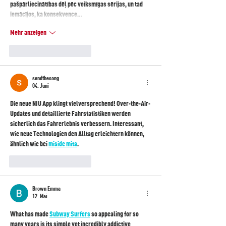
pašpārliecinātības dēļ pēc veiksmīgas sērijas, un tad 
iemācījos, ka konsekvence…
Mehr anzeigen
Gefällt mir
Antworten
sendthesong
04. Juni
Die neue NIU App klingt vielversprechend! Over-the-Air-
Updates und detaillierte Fahrstatistiken werden 
sicherlich das Fahrerlebnis verbessern. Interessant, 
wie neue Technologien den Alltag erleichtern können, 
ähnlich wie bei 
miside mita
.
Gefällt mir
Antworten
Brown Emma
12. Mai
What has made 
Subway Surfers
 so appealing for so 
many years is its simple yet incredibly addictive 