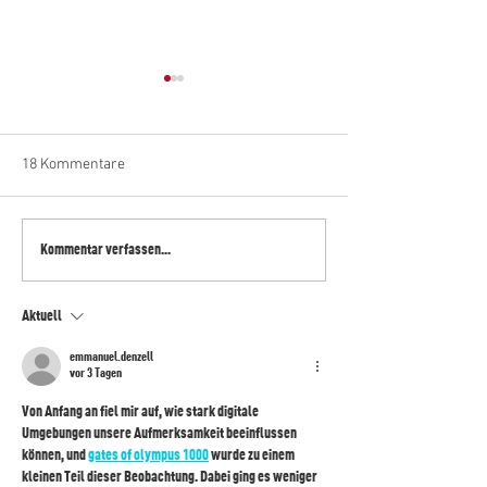
18 Kommentare
NIU MQI GT
NIU erneuert seine NQI
Kommentar verfassen...
Sport Modelle und vergibt
neue Modellbezeichnungen
Aktuell
emmanuel.denzell
vor 3 Tagen
Von Anfang an fiel mir auf, wie stark digitale 
Umgebungen unsere Aufmerksamkeit beeinflussen 
können, und 
gates of olympus 1000
 wurde zu einem 
kleinen Teil dieser Beobachtung. Dabei ging es weniger 