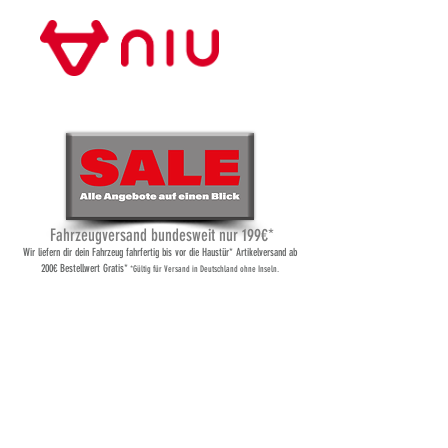
Store Frankfurt
Fahrzeugversand bundesweit nur 199€*
Wi
r liefern dir dein Fahrzeug fahrfertig bis vor die Haustür* Artikelversand ab
200€ Bestellwert Gratis*
*Gültig für Versand
in Deutschland ohne Inseln.