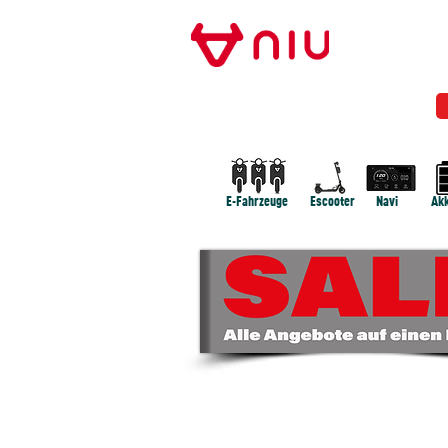
Store Frankfurt
NIU FRANKFURT
MODELLE
NEWS
E-Fahrzeuge
Escooter
Navi
Akk