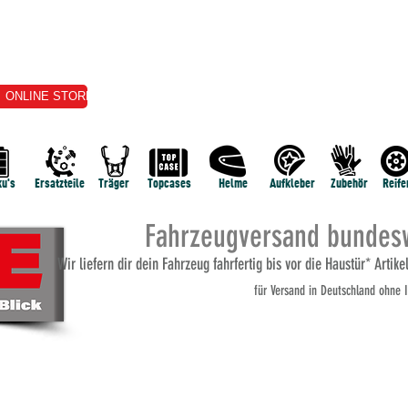
ONLINE STORE
VERKAUF
VERMIETUNG
E-SERVICE
TERMI
u's
Ersatzteile
Träger
Topcases
Helme
Aufkleber
Zubehör
Reife
Fahrzeugversand bundesw
Wi
r liefern dir dein Fahrzeug fahrfertig bis vor die Haustür* Artik
für Versand
in Deutschland ohne I