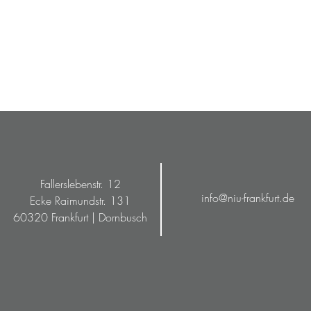
Fallerslebenstr. 12
info@niu-frankfurt.de
Ecke Raimundstr. 131
60320 Frankfurt | Dornbusch