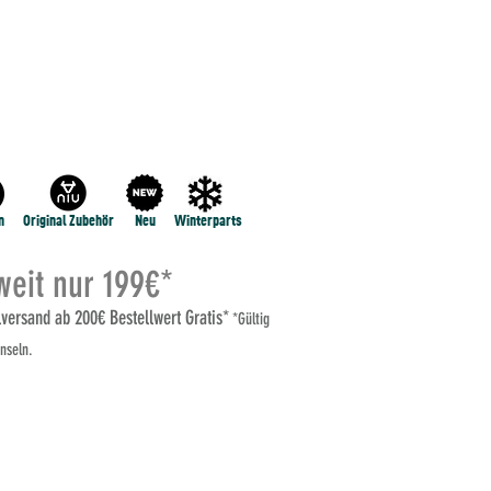
NE
NIU RQi
NIU MQI GT 100
MEHR...
n
Original Zubehör
Neu
Winterparts
eit nur 199€*
elversand ab 200€ Bestellwert Gratis*
*Gültig
nseln.