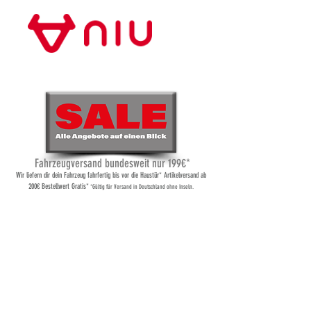
Store Frankfurt
Fahrzeugversand bundesweit nur 199€*
Wi
r liefern dir dein Fahrzeug fahrfertig bis vor die Haustür* Artikelversand ab
200€ Bestellwert Gratis*
*Gültig für Versand
in Deutschland ohne Inseln.