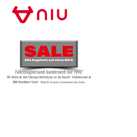
Store Frankfurt
Fahrzeugversand bundesweit nur 199€*
Wi
r liefern dir dein Fahrzeug fahrfertig bis vor die Haustür* Artikelversand ab
200€ Bestellwert Gratis*
*Gültig für Versand
in Deutschland ohne Inseln.