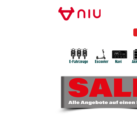
Store Frankfurt
NIU FRANKFURT
MODELLE
NEWS
E-Fahrzeuge
Escooter
Navi
Akk