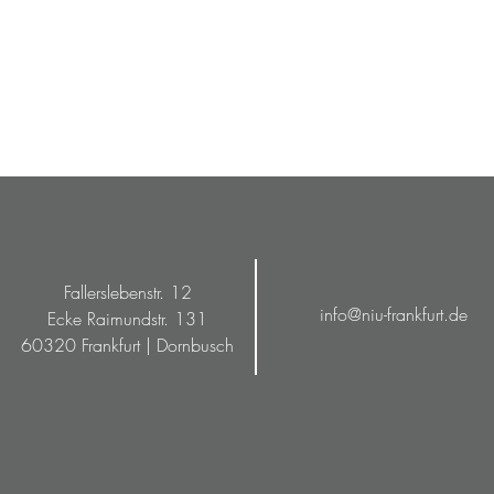
Fallerslebenstr. 12
info@niu-frankfurt.de
Ecke Raimundstr. 131
60320 Frankfurt | Dornbusch