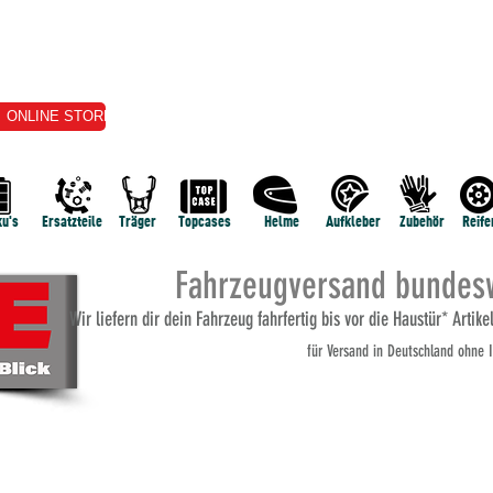
ONLINE STORE
VERKAUF
VERMIETUNG
E-SERVICE
TERMI
u's
Ersatzteile
Träger
Topcases
Helme
Aufkleber
Zubehör
Reife
Fahrzeugversand bundesw
Wi
r liefern dir dein Fahrzeug fahrfertig bis vor die Haustür* Artik
für Versand
in Deutschland ohne I