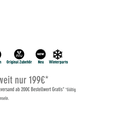
NE
NIU RQi
NIU MQI GT 100
MEHR...
n
Original Zubehör
Neu
Winterparts
eit nur 199€*
elversand ab 200€ Bestellwert Gratis*
*Gültig
nseln.