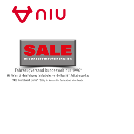
Store Frankfurt
Fahrzeugversand bundesweit nur 199€*
Wi
r liefern dir dein Fahrzeug fahrfertig bis vor die Haustür* Artikelversand ab
200€ Bestellwert Gratis*
*Gültig für Versand
in Deutschland ohne Inseln.