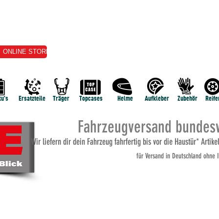
ONLINE STORE
VERKAUF
VERMIETUNG
E-SERVICE
TERMI
u's
Ersatzteile
Träger
Topcases
Helme
Aufkleber
Zubehör
Reife
Fahrzeugversand bundesw
Wi
r liefern dir dein Fahrzeug fahrfertig bis vor die Haustür* Artik
für Versand
in Deutschland ohne I