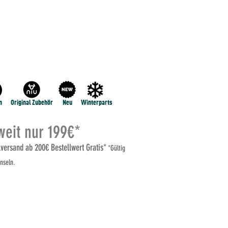
NE
NIU RQi
NIU MQI GT 100
MEHR...
n
Original Zubehör
Neu
Winterparts
eit nur 199€*
elversand ab 200€ Bestellwert Gratis*
*Gültig
nseln.