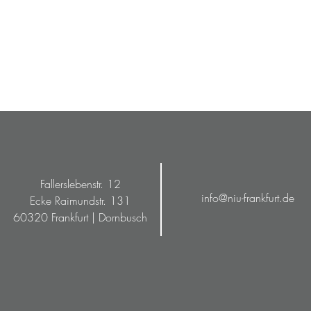
Fallerslebenstr. 12
info@niu-frankfurt.de
Ecke Raimundstr. 131
60320 Frankfurt | Dornbusch