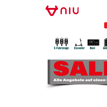
Store Frankfurt
NIU FRANKFURT
MODELLE
NEWS
E-Fahrzeuge
Escooter
Navi
Akk