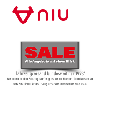
Store Frankfurt
Fahrzeugversand bundesweit nur 199€*
Wi
r liefern dir dein Fahrzeug fahrfertig bis vor die Haustür* Artikelversand ab
200€ Bestellwert Gratis*
*Gültig für Versand
in Deutschland ohne Inseln.