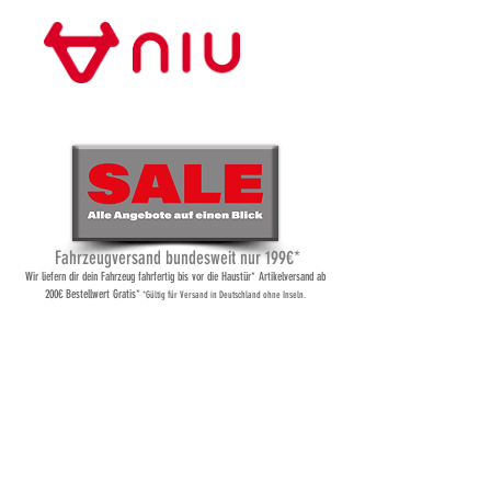
Store Frankfurt
Fahrzeugversand bundesweit nur 199€*
Wi
r liefern dir dein Fahrzeug fahrfertig bis vor die Haustür* Artikelversand ab
200€ Bestellwert Gratis*
*Gültig für Versand
in Deutschland ohne Inseln.