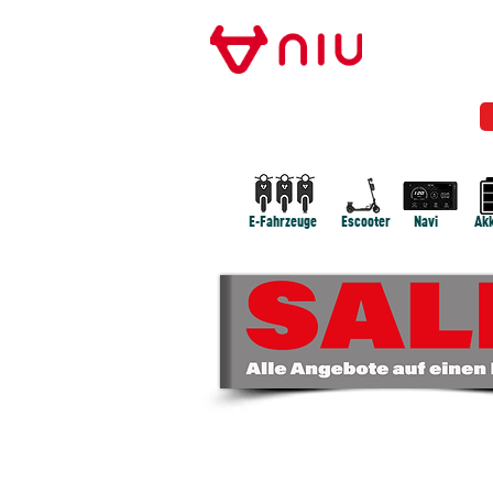
Store Frankfurt
NIU FRANKFURT
MODELLE
NEWS
E-Fahrzeuge
Escooter
Navi
Akk
Leider ist das gewünschte Produkt nicht lieferbar
Produkte suchen