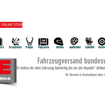
ONLINE STORE
VERKAUF
VERMIETUNG
E-SERVICE
TERMI
u's
Ersatzteile
Träger
Topcases
Helme
Aufkleber
Zubehör
Reife
Fahrzeugversand bundesw
Wi
r liefern dir dein Fahrzeug fahrfertig bis vor die Haustür* Artik
für Versand
in Deutschland ohne I