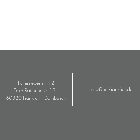
Fallerslebenstr. 12
info@niu-frankfurt.de
Ecke Raimundstr. 131
60320 Frankfurt | Dornbusch