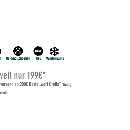
NE
NIU RQi
NIU MQI GT 100
MEHR...
n
Original Zubehör
Neu
Winterparts
eit nur 199€*
elversand ab 200€ Bestellwert Gratis*
*Gültig
nseln.