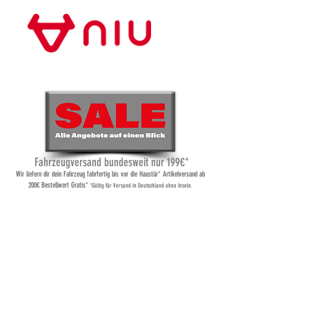
Store Frankfurt
Fahrzeugversand bundesweit nur 199€*
Wi
r liefern dir dein Fahrzeug fahrfertig bis vor die Haustür* Artikelversand ab
200€ Bestellwert Gratis*
*Gültig für Versand
in Deutschland ohne Inseln.
Gutscheine
Shop
/
Gutscheine
Fahrfreude zum Verschenken mit unseren Gutscheinen für Fahrten
mit original Vespa Modellen und unseren Elektro-Rollern sowie E-
Bikes und E-Scootern.
Verfeinern nach
Ordnen nach