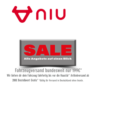
Store Frankfurt
Fahrzeugversand bundesweit nur 199€*
Wi
r liefern dir dein Fahrzeug fahrfertig bis vor die Haustür* Artikelversand ab
200€ Bestellwert Gratis*
*Gültig für Versand
in Deutschland ohne Inseln.