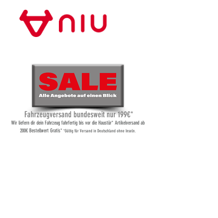
Store Frankfurt
Fahrzeugversand bundesweit nur 199€*
Wi
r liefern dir dein Fahrzeug fahrfertig bis vor die Haustür* Artikelversand ab
200€ Bestellwert Gratis*
*Gültig für Versand
in Deutschland ohne Inseln.