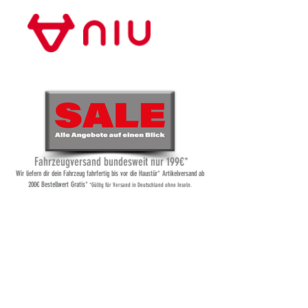
Store Frankfurt
Fahrzeugversand bundesweit nur 199€*
Wi
r liefern dir dein Fahrzeug fahrfertig bis vor die Haustür* Artikelversand ab
200€ Bestellwert Gratis*
*Gültig für Versand
in Deutschland ohne Inseln.