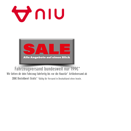
Store Frankfurt
Fahrzeugversand bundesweit nur 199€*
Wi
r liefern dir dein Fahrzeug fahrfertig bis vor die Haustür* Artikelversand ab
200€ Bestellwert Gratis*
*Gültig für Versand
in Deutschland ohne Inseln.