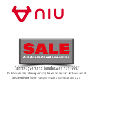
Store Frankfurt
Fahrzeugversand bundesweit nur 199€*
Wi
r liefern dir dein Fahrzeug fahrfertig bis vor die Haustür* Artikelversand ab
200€ Bestellwert Gratis*
*Gültig für Versand
in Deutschland ohne Inseln.