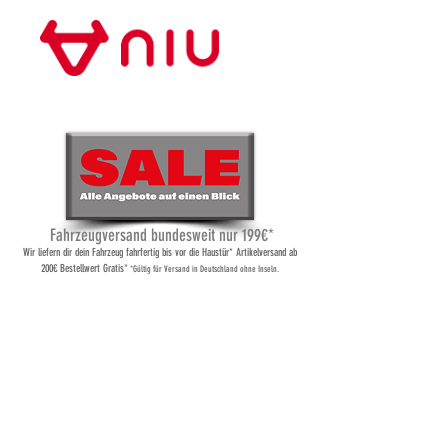
Store Frankfurt
Fahrzeugversand bundesweit nur 199€*
Wi
r liefern dir dein Fahrzeug fahrfertig bis vor die Haustür* Artikelversand ab
200€ Bestellwert Gratis*
*Gültig für Versand
in Deutschland ohne Inseln.