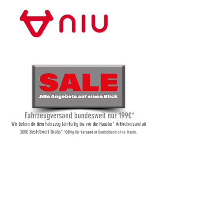
Store Frankfurt
Fahrzeugversand bundesweit nur 199€*
Wi
r liefern dir dein Fahrzeug fahrfertig bis vor die Haustür* Artikelversand ab
200€ Bestellwert Gratis*
*Gültig für Versand
in Deutschland ohne Inseln.