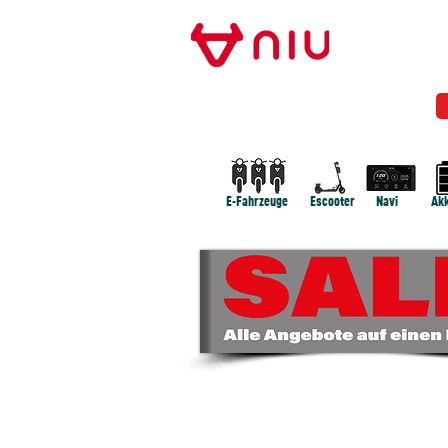
Store Frankfurt
NIU FRANKFURT
MODELLE
NEWS
E-Fahrzeuge
Escooter
Navi
Akk