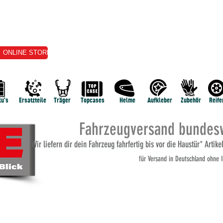
ONLINE STORE
VERKAUF
VERMIETUNG
E-SERVICE
TERMI
u's
Ersatzteile
Träger
Topcases
Helme
Aufkleber
Zubehör
Reife
Fahrzeugversand bundesw
Wi
r liefern dir dein Fahrzeug fahrfertig bis vor die Haustür* Artik
für Versand
in Deutschland ohne I