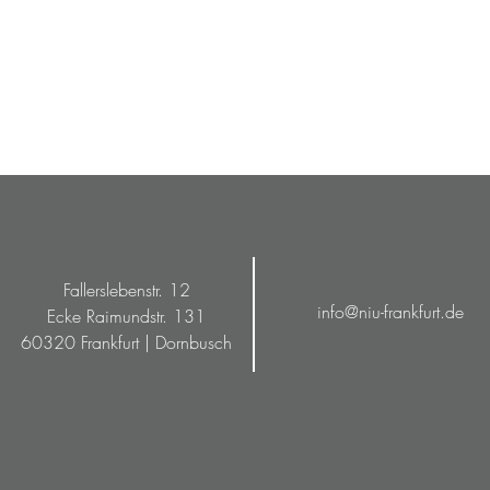
8s
100km/h
Fallerslebenstr. 12
info@niu-frankfurt.de
Ecke Raimundstr. 131
60320 Frankfurt | Dornbusch
st veröffentlichen
100km/h
ichweite.
hältlich)