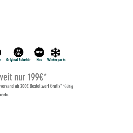
NE
NIU RQi
NIU MQI GT 100
MEHR...
n
Original Zubehör
Neu
Winterparts
eit nur 199€*
elversand ab 200€ Bestellwert Gratis*
*Gültig
nseln.