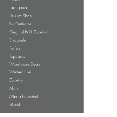
Ladegeräte
Neu im Shop
NiuOutlet.de
Original NIU Zubehör
Ersatzteile
Reifen
Topcases
Warehouse Deals
Winterartikel
Zubehör
Akkus
Windschutzscheiben
Trittbrett