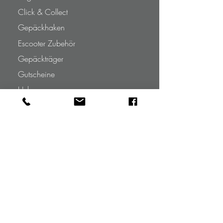
Click & Collect
Gepäckhaken
Escooter Zubehör
Gepäckträger
Gutscheine
Helme
Ladegeräte
Neu im Shop
NiuOutlet.de
Original NIU Zubehör
Ersatzteile
Reifen
Topcases
Warehouse Deals