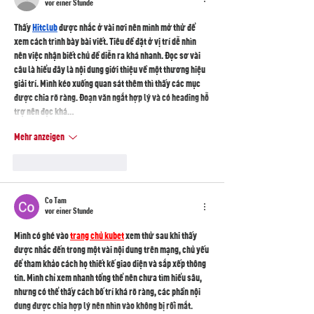
vor einer Stunde
Thấy 
Hitclub
 được nhắc ở vài nơi nên mình mở thử để 
xem cách trình bày bài viết. Tiêu đề đặt ở vị trí dễ nhìn 
nên việc nhận biết chủ đề diễn ra khá nhanh. Đọc sơ vài 
câu là hiểu đây là nội dung giới thiệu về một thương hiệu 
giải trí. Mình kéo xuống quan sát thêm thì thấy các mục 
được chia rõ ràng. Đoạn văn ngắt hợp lý và có heading hỗ 
trợ nên đọc khá…
Mehr anzeigen
Gefällt mir
Antworten
Co Tam
vor einer Stunde
Mình có ghé vào 
trang chủ kubet
 xem thử sau khi thấy 
được nhắc đến trong một vài nội dung trên mạng, chủ yếu 
để tham khảo cách họ thiết kế giao diện và sắp xếp thông 
tin. Mình chỉ xem nhanh tổng thể nên chưa tìm hiểu sâu, 
nhưng có thể thấy cách bố trí khá rõ ràng, các phần nội 
dung được chia hợp lý nên nhìn vào không bị rối mắt. 