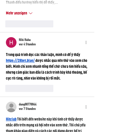
Thanh điều hướng hiển thị dễ thấy,…
Mehr anzeigen
Gefällt mir
Antworten
Hihi Haha
vor 4 Stunden
Trong quá trình đọc các thảo luận, mình có để ý thấy 
https://28bet.blue/
 được nhắc qua nên thử vào xem cho 
biết. Mình chỉ xem nhanh tổng thể chứ chưa tìm hiểu sâu, 
nhưng cảm giác ban đầu là cách trình bày khá thoáng, bố 
cục rõ ràng, nhìn vào không bị rối mắt.
Gefällt mir
Antworten
dung00770044
vor 7 Stunden
Hitclub
 Tôi biết đến website này khi tình cờ thấy được 
nhắc đến trên mạng xã hội nên vào xem thử. Tôi chủ yếu 
tham khảo giao diện và cách các nội dung được bố trí 