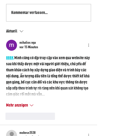
NIU erneuert seine NQI
Kommentar verfassen...
Sport Modelle und vergibt
neue Modellbezeichnungen
Aktuell
mihalios nga
vor 15 Minuten
888K
 Mình cũng có dịp truy cập vào xem qua website này 
sau khi thấy được một vài người giới thiệu, chủ yếu để 
tham khảo cách họ xây dựng giao diện và trình bày các 
nội dung. Ấn tượng đầu tiên là tổng thể được thiết kế khá 
gọn gàng, bố cục cân đối và các khu vực thông tin được 
sắp xếp theo trình tự rõ ràng nên khi quan sát không tạo 
cảm giác rối mắt mà vẫn…
Mehr anzeigen
Gefällt mir
Antworten
mohese3538