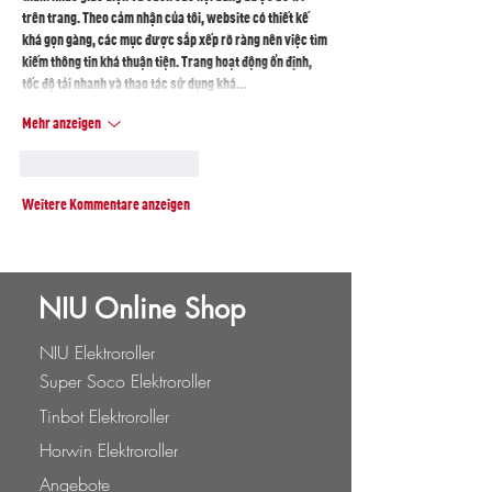
trên trang. Theo cảm nhận của tôi, website có thiết kế 
khá gọn gàng, các mục được sắp xếp rõ ràng nên việc tìm 
kiếm thông tin khá thuận tiện. Trang hoạt động ổn định, 
tốc độ tải nhanh và thao tác sử dụng khá…
Mehr anzeigen
Gefällt mir
Antworten
Weitere Kommentare anzeigen
NIU Online Shop
NIU Elektroroller
Super Soco Elektroroller
Tinbot Elektroroller
Horwin Elektroroller
Angebote